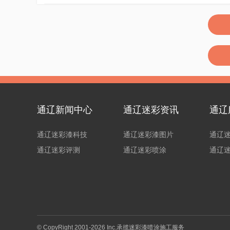
通辽新闻中心
通辽迷彩资讯
通辽
通辽迷彩漆科技
通辽迷彩漆图片
通辽
通辽迷彩评测
通辽迷彩喷涂
通辽
© CopyRight 2001-2026 Inc.承揽迷彩漆喷涂施工服务