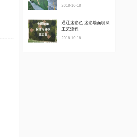
2018-10-18
通辽迷彩色 迷彩墙面喷涂
工艺流程
2018-10-18