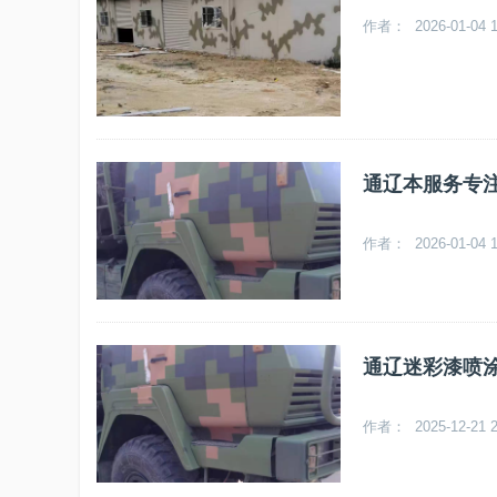
作者： 2026-01-04 1
通辽本服务专
作者： 2026-01-04 1
通辽迷彩漆喷
作者： 2025-12-21 2