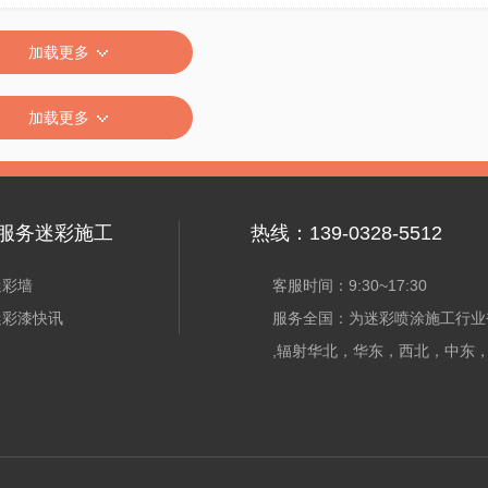
加载更多
加载更多
服务迷彩施工
热线：139-0328-5512
迷彩墙
客服时间：9:30~17:30
迷彩漆快讯
服务全国：为迷彩喷涂施工行业
,辐射华北，华东，西北，中东