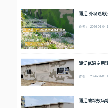
通辽 外墙迷彩
作者： 2026-01-04 1
通辽低温专用迷
作者： 2026-01-04 1
通辽陆军数码