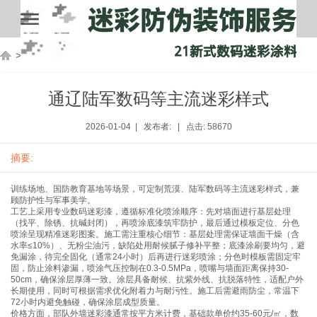
>
通辽新闻中心
>
通辽迷彩评测
通辽陆军数码等主流迷彩样式
2026-01-04 | 发布者: | 点击: 58670
摘要:
训练场地、国防教育基地等场景，可定制荒漠、陆军数码等主流迷彩样式，兼
顾防护性与军事美学。
工艺上采用专业数码迷彩漆，遵循标准化喷涂顺序：先对墙面进行基层处理
（找平、除锈、抗碱封闭），再喷涂底漆筑牢防护，最后通过模板定位、分色
喷涂呈现精准迷彩图案。施工需注重核心细节：基层处理需保证墙面干燥（含
水率≤10%）、无粉尘油污，缺陷处用耐候腻子修补平整；底漆涂刷要均匀，避
免漏涂，待完全固化（通常24小时）后再进行迷彩喷涂；分色时模板需固定牢
固，防止涂料渗漏，喷涂气压控制在0.3-0.5MPa，喷嘴与墙面距离保持30-
50cm，确保涂层厚薄一致。涂层具备耐候、抗紫外线、抗脱落特性，适配户外
长期使用，同时可根据需求优化附着力与耐污性。施工后需避雨防尘，常温下
72小时内避免触碰，确保涂层成型质量。
价格方面，部队外墙迷彩漆通常按平方米计费，基础款单价约35-60元/㎡，数