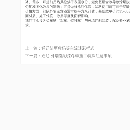
冰、霜冻，可提前用热风枪烘干表层水分，避免基层含冰导致涂层脱
匀度和固化效果的影响；五是做好涂料保温，涂料使用前可置于温暖
价格方面，部队外墙迷彩漆通常按平方米计费，基础款单价约35-60
面材质、施工难度、涂层厚度及面积影响。
我们可承接各类车辆（军车、特种车）与外墙迷彩涂装，配备专业施
求。
上一篇：
通辽陆军数码等主流迷彩样式
下一篇：
通辽 外墙迷彩漆冬季施工特殊注意事项