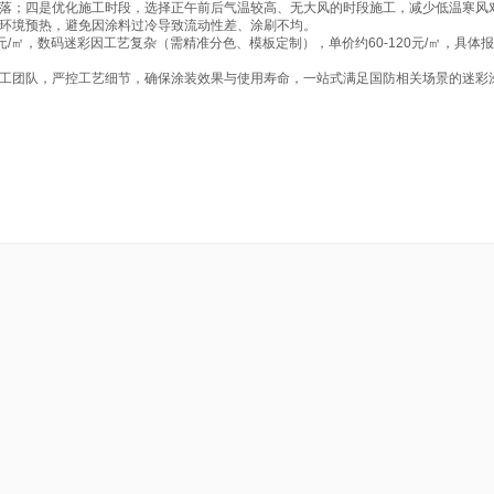
落；四是优化施工时段，选择正午前后气温较高、无大风的时段施工，减少低温寒风
环境预热，避免因涂料过冷导致流动性差、涂刷不均。
元/㎡，数码迷彩因工艺复杂（需精准分色、模板定制），单价约60-120元/㎡，具体
工团队，严控工艺细节，确保涂装效果与使用寿命，一站式满足国防相关场景的迷彩