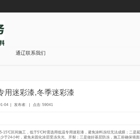
通辽联系我们
专用迷彩漆,冬季迷彩漆
01-04 | 发布者: | 点击: 59041
-15℃区间施工，低于5℃时需选用低温专用迷彩漆，避免涂料冻结无法成膜；二是
不少于24小时，避免未固化涂层受冻失光、开裂；三是做好基层防冻，施工前确保墙面